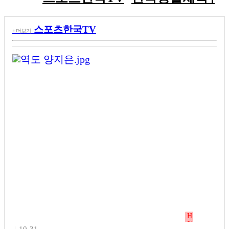
스포츠한국TV
+ 더보기
H
인
제45회 전국장애인체육대회 개막, 광주광역시 …