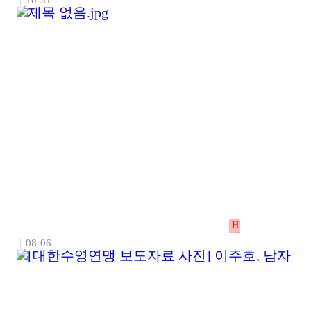
|
10-31
기
글
제45회 전국장애인체육대회가 10월 31일부터 11월 5일까지 6일간
부산광역시 일원에서 열린다. ‘글로벌 허브 도시 부산에서 하나 되
는 대한민국’이라는 슬로건 아래 전국 17개 시도에서 선수 6,106명
과 임원 및 관계자 3,699명 등 총 9,805명이 참가했다. 광주광역시
선수단은 30일 열린 역도 사전경기에서 금메달 9개를 쓸어 담으며
순조로운 출발을 알렸다. 광주장애인역도연맹의 임주성 선수는 남
자 –54kg급 스쿼트 OPEN(지적·동호인부)에서 133kg을 들어 올려
자신이 2년 전 제43회 대회에서 세운 한…
H
인
최승렬 명장,국산 명견 ‘진돗개’, 실전 경찰…
|
08-06
기
글
■ 진돗개, 이제 ‘경찰관’이 된다… 세계 최초 경찰견 실전 투입 성공
&nbsp; 경상남도 진주시 소재 훈련장에서, 국내 최초로 진돗개가
실종자 수색 현장에 실전 배치되며 한국 경찰견 역사에 획기적인