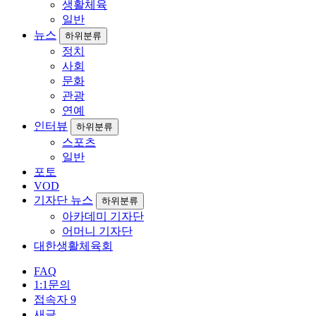
생활체육
일반
뉴스
하위분류
정치
사회
문화
관광
연예
인터뷰
하위분류
스포츠
일반
포토
VOD
기자단 뉴스
하위분류
아카데미 기자단
어머니 기자단
대한생활체육회
FAQ
1:1문의
접속자
9
새글