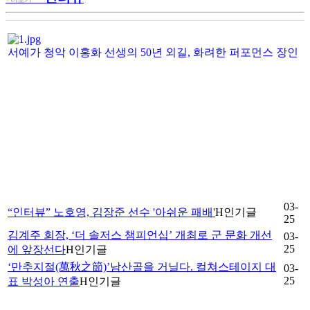
서예가 청악 이홍화 선생의 50년 외길, 화려한 퍼포먼스 장인
03-
“인터뷰” 노호영, 김장준 선수 '아쉬운 패배'
H
인기글
25
김계주 회장, ‘더 솔저스 챔피언십’ 개최로 군 문화 개선
03-
25
에 앞장선다
H
인기글
‘만추지절(萬秋之節)’남산골을 거닐다. 컬쳐스테이지 대
03-
25
표 박성아 연출
H
인기글