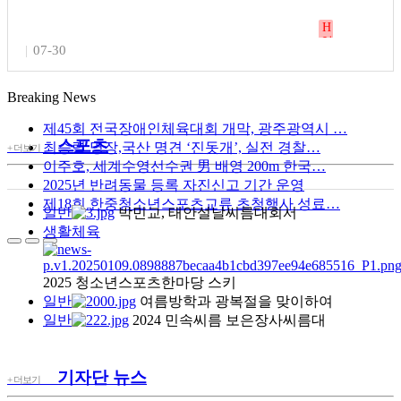
H
인
제18회 한중청소년스포츠교류 초청행사 성료…
|
07-30
기
글
이번 교류 행사는 한국과 중국 청소년 간의 우호 증진과 미래지향
Breaking News
적 협력 기반 구축을 목적으로 2008년부터 양국이 번갈아가며 이
어오고 있는 국제 청소년 스포츠 교류 사업이다. 올해는 중국 간쑤
제45회 전국장애인체육대회 개막, 광주광역시 …
성 자위관시에서 온 중학생 선수단 80명이 제주를 방문해, 제주지
스포츠
최승렬 명장,국산 명견 ‘진돗개’, 실전 경찰…
+ 더보기
역 청소년 80명과 함께 배드민턴, 탁구, 농구 등 3개 종목에서 열띤
이주호, 세계수영선수권 男 배영 200m 한국…
스포츠 교류전을 펼쳤다. 뿐만 아니라 참가자들은 제주도의 아름
2025년 반려동물 등록 자진신고 기간 운영
다운 자연과 문화를 체험하는 문화교류 프로그램과 다양한 레크리
제18회 한중청소년스포츠교류 초청행사 성료…
일반
박민교, 태안설날씨름대회서
에이션 행사에도 함께하며 서로에 대한 이해와 우정을 더욱 돈독
생활체육
히 다졌다. …
2025 청소년스포츠한마당 스키
일반
여름방학과 광복절을 맞이하여
일반
2024 민속씨름 보은장사씨름대
기자단 뉴스
+ 더보기