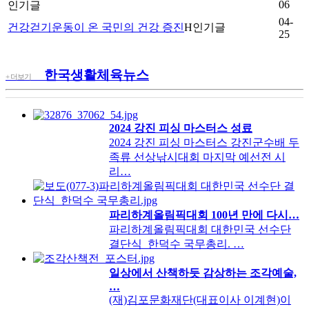
06
인기글
04-
건강걷기운동이 온 국민의 건강 증진
H
인기글
25
한국생활체육뉴스
+ 더보기
2024 강진 피싱 마스터스 성료
2024 강진 피싱 마스터스 강진군수배 두
족류 선상낚시대회 마지막 예선전 시
리…
파리하계올림픽대회 100년 만에 다시…
파리하계올림픽대회 대한민국 선수단
결단식_한덕수 국무총리. …
일상에서 산책하듯 감상하는 조각예술,
…
(재)김포문화재단(대표이사 이계현)이