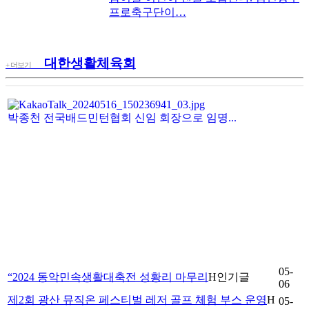
프로축구단이…
대한생활체육회
+ 더보기
박종천 전국배드민턴협회 신임 회장으로 임명...
05-
“2024 동악민속생활대축전 성황리 마무리
H
인기글
06
제2회 광산 뮤직온 페스티벌 레저 골프 체험 부스 운영
H
05-