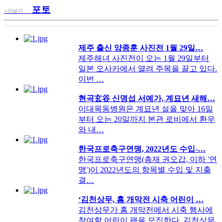
포토
+ 더보기
제주 출신 양종훈 사진전 1월 29일…
제주해녀 사진전이 오는 1월 29일부터
일본 오사카에서 열려 주목을 끌고 있다.
이번 …
현곡玄谷 신명섭 서예가, 계묘년 새해…
이대목동병원은 계묘년 설을 맞아 16일
부터 오는 20일까지 본관 로비에서 환우
와 내…
한국프로축구연맹, 2022년도 수입-…
한국프로축구연맹(총재 권오갑, 이하 '연
맹')이 2022년도의 항목별 수입 및 지출
결…
‘김천상무, 홈 개막전 시축 어린이 …
김천상무가 홈 개막전에서 시축 행사에
참여할 어린이 팬을 모집한다. 김천상무