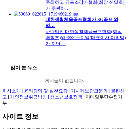
주최하고 김포조각가협회(회장 신달호)
가 주관하…
대한생활체육골프협회가 SG골프 와
업…
사단법인 대한생활체육골프협회(회장
배철훈)와 ㈜에스지엠(대표이사 이의범)
가 지난 …
많이 본 뉴스
게시물이 없습니다.
회사소개 |
윤리강령 및 실천요강 |
기사제보광고문의 | 불편신
고
|
개인정보취급방침 |
청소년보호정책 |
이메일무단수집거
부
사이트 정보