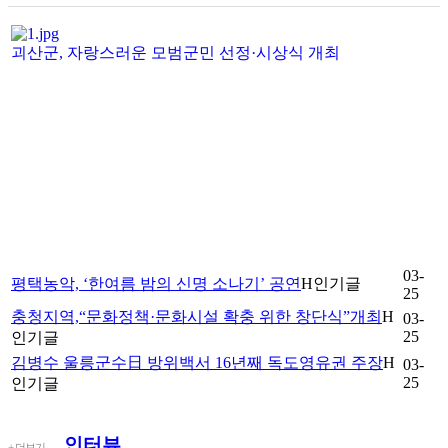
괴산군, 자랑스러운 모범군민 선정·시상식 개최
03-
평택농악, ‘한여름 밤의 신명 소나기’ 공연
H
인기글
25
충청지역,“문화정책·문화시설 확충 위한 창단식”개최
H
03-
25
인기글
김병수 울릉군수日 방위백서 16년째 독도영유권 주장
H
03-
25
인기글
인터뷰
+ 더보기